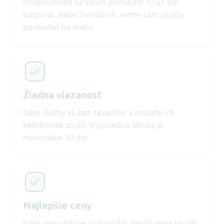
Prispôsobíme sa vašim potrebám. Či už ste
korporát alebo živnostník, vieme vám služby
poskladať na mieru.
Žiadna viazanosť
Naše služby sú bez záväzkov a môžete ich
kedykoľvek zrušiť. Výpovedná lehota je
maximálne 30 dní.
Najlepšie ceny
Naše ceny držíme vždy nízko. Neúčtujeme skryté