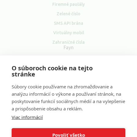
Firemné paušály
Zelené číslo
SMS API brána
Virtuálny mobil
Zahraničné čísla
Fayn
O nás
O súboroch cookie na tejto
Kontakt
stránke
Súbory cookie používame na zhromažďovanie a
analýzu informácií o výkone a používaní stránok, na
poskytovanie funkcií sociálnych médií a na vylepšenie
Sociální
a prispôsobenie obsahu a reklám.
sítě
Viac informácií
Naše ďalšie projekty:
Volání zdarma
&
Volání do zahraničí
&
Levné volání
&
VOIP ústředna
&
VOIP
Povoliť všetko