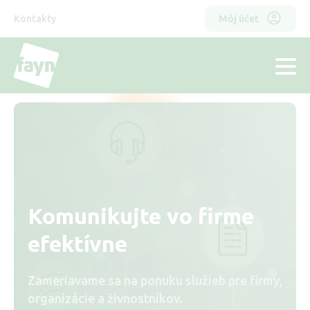
Skočiť
Horní
Odkazy
na
Kontakty
Môj účet
hlavný
menu
obsah
hlavička
Komunikujte vo firme
efektívne
Zameriavame sa na ponuku služieb pre firmy,
organizácie a živnostníkov.