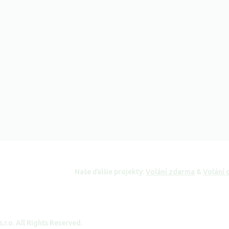
Naše ďalšie projekty:
Volání zdarma
&
Volání 
.o. All Rights Reserved.