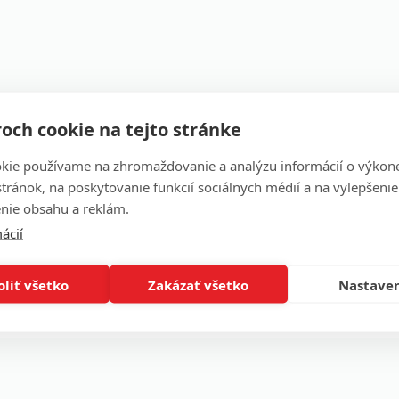
och cookie na tejto stránke
kie používame na zhromažďovanie a analýzu informácií o výkon
stránok, na poskytovanie funkcií sociálnych médií a na vylepšenie
ho čísla volajícího. Anglicky Calling Line Identification Presen
nie obsahu a reklám.
ácií
nformací zde
...
oliť všetko
Zakázať všetko
Nastave