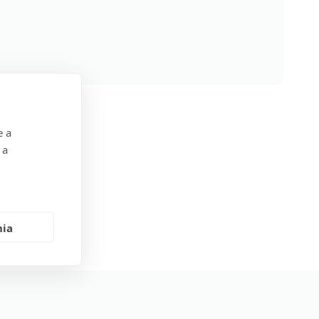
e a
 a
tation.
nia