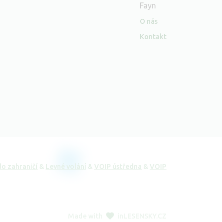
Fayn
O nás
Kontakt
do zahraničí
&
Levné volání
&
VOIP ústředna
&
VOIP
Made with
in
LESENSKY.CZ