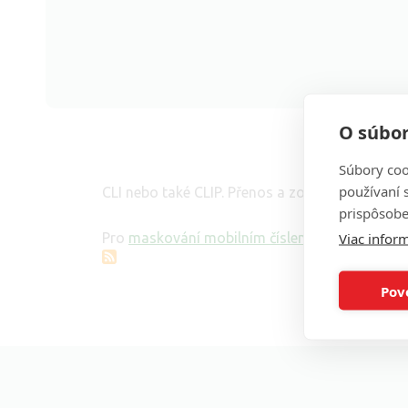
O súbor
Súbory coo
používaní 
CLI nebo také CLIP. Přenos a zobrazení telefonní
prispôsobe
Viac inform
Pro
maskování mobilním číslem najdete více i
Pov