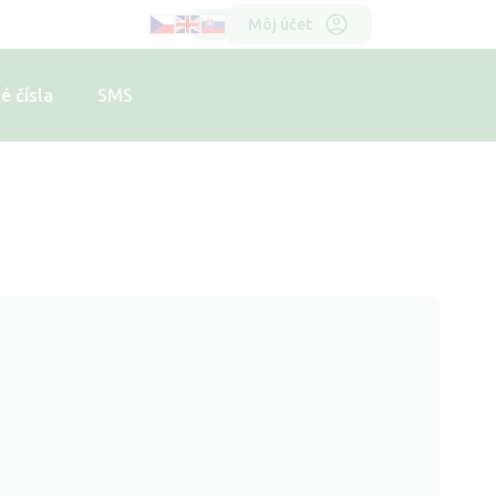
Horní
Môj účet
menu
é čísla
SMS