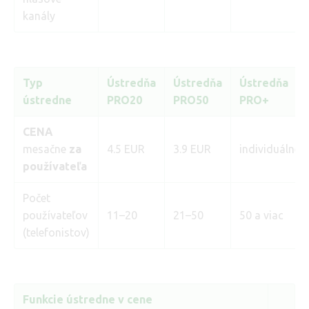
kanály
Typ
Ústredňa
Ústredňa
Ústredňa
ústredne
PRO20
PRO50
PRO+
CENA
mesačne
za
4.5 EUR
3.9 EUR
individuálne
používateľa
Počet
používateľov
11–20
21–50
50 a viac
(telefonistov)
Funkcie ústredne v cene