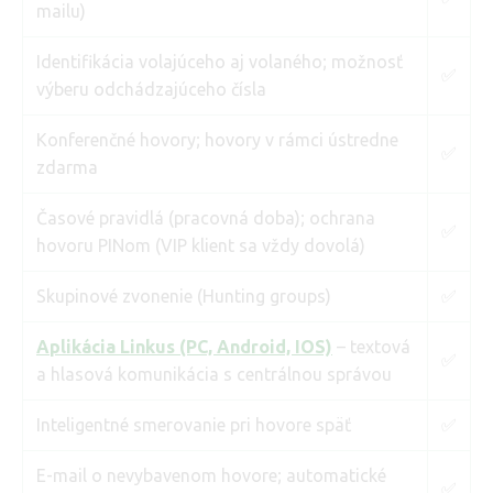
mailu)
Identifikácia volajúceho aj volaného; možnosť
✅
výberu odchádzajúceho čísla
Konferenčné hovory; hovory v rámci ústredne
✅
zdarma
Časové pravidlá (pracovná doba); ochrana
✅
hovoru PINom (VIP klient sa vždy dovolá)
Skupinové zvonenie (Hunting groups)
✅
Aplikácia Linkus (PC, Android, IOS)
– textová
✅
a hlasová komunikácia s centrálnou správou
Inteligentné smerovanie pri hovore späť
✅
E-mail o nevybavenom hovore; automatické
✅