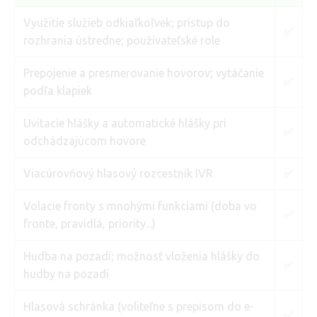
Využitie služieb odkiaľkoľvek; prístup do
✅
rozhrania ústredne; používateľské role
Prepojenie a presmerovanie hovorov; vytáčanie
✅
podľa klapiek
Uvítacie hlášky a automatické hlášky pri
✅
odchádzajúcom hovore
Viacúrovňový hlasový rozcestník IVR
✅
Volacie fronty s mnohými funkciami (doba vo
✅
fronte, pravidlá, priority...)
Hudba na pozadí; možnosť vloženia hlášky do
✅
hudby na pozadí
Hlasová schránka (voliteľne s prepisom do e-
✅