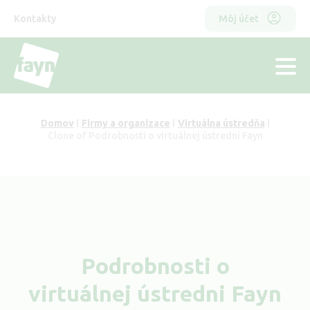
Skočiť
Horní
Odkazy
na
Kontakty
Môj účet
hlavný
menu
obsah
hlavička
Domov
Firmy a organizace
Virtuálna ústredňa
Omrvinka
Clone of Podrobnosti o virtuálnej ústredni Fayn
Podrobnosti o
virtuálnej ústredni Fayn