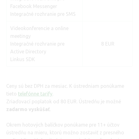
Facebook Messenger
Integračné rozhranie pre SMS
Videokonferencie a online
meetingy
Integračné rozhranie pre
8 EUR
Active Directory
Linkus SDK
Ceny sú bez DPH za mesiac. K ústredniam ponúkame
tieto
telefónne tarify
.
Zriaďovací poplatok od 80 EUR. Ústredňu je možné
zadarmo vyskúšať
.
Okrem hotových balíčkov ponúkame pre 11+ účtov
ústredňu na mieru, ktorú možno zostaviť z presného