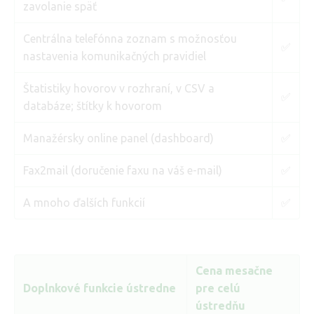
zavolanie späť
Centrálna telefónna zoznam s možnosťou
✅
nastavenia komunikačných pravidiel
Štatistiky hovorov v rozhraní, v CSV a
✅
databáze; štítky k hovorom
Manažérsky online panel (dashboard)
✅
Fax2mail (doručenie faxu na váš e-mail)
✅
A mnoho ďalších funkcií
✅
Cena mesačne
Doplnkové funkcie ústredne
pre celú
ústredňu