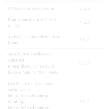
API konektor pre ústredňu
8 EUR
Nahrávanie hovorov (1 000
4 EUR
minút)
Archivácia nahrávok hovorov
8 EUR
k vám
Speech2text pre hlasovú
schránku
32 EUR
(Prepis hlasových správ do
textu e-mailom, 1000 minút)
Live Chat (chat a volanie z
vášho webu)
Integračné rozhranie pre
WhatsApp
8 EUR
Integračné rozhranie pre