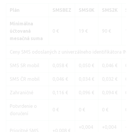
Plán
SMSBEZ
SMS0K
SMS2K
SM
Minimálna
účtovaná
0 €
19 €
90 €
19
mesačná suma
Ceny SMS odoslaných z univerzálneho identifikátora INF
SMS SR mobil
0,058 €
0,050 €
0,046 €
0,0
SMS ČR mobil
0,046 €
0,034 €
0,032 €
0,0
Zahraničné
0,116 €
0,096 €
0,094 €
0,0
Potvrdenie o
0 €
0 €
0 €
0 €
doručení
+0,004
+0,004
+0
Prioritné SMS
+0,008 €