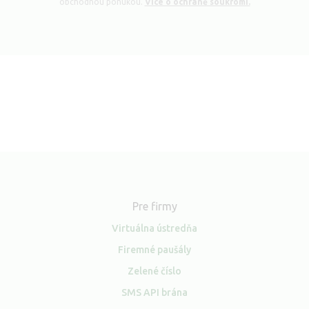
obchodnou ponukou.
Více o ochraně soukromí.
Pre firmy
Virtuálna ústredňa
Firemné paušály
Zelené číslo
SMS API brána