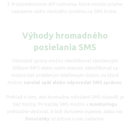
Prostredníctvom API rozhrania, ktoré umožní priame
napojenie vášho vlastného systému na SMS bránu.
Výhody hromadného
posielania SMS
Odoslané správy možno identifikovať všeobecným
štítkom INFO alebo vaším menom. Identifikovať sa
možno tiež prideleným telefónnym číslom, na ktoré
možno
zavolať späť alebo odpovedať SMS správou
.
Prehľad o tom, ako hromadne odoslané SMS dopadli, je
tiež možný. Pri každej SMS možno v
monitoringu
prehľadne sledovať, či boli doručené úspešne, alebo nie.
Doručenky
sú pritom u nás zadarmo.