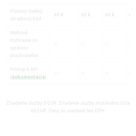
Vlastný číselný
60 €
60 €
60 €
60
skratkový kód
Webové
rozhranie so
✅
✅
✅
✅
správou
používateľov
Prístup k API
✅
✅
✅
✅
(
dokumentácia
)
Zriadenie služby 9 EUR. Zriadenie služby mobilného čísla
60 EUR. Ceny sú uvedené bez DPH.