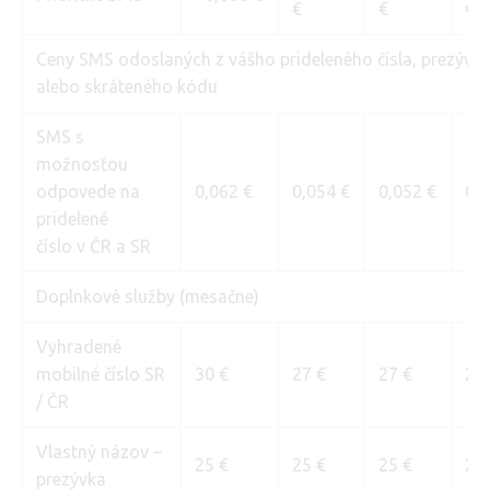
€
€
€
Ceny SMS odoslaných z vášho prideleného čísla, prezývky
alebo skráteného kódu
SMS s
možnosťou
odpovede na
0,062 €
0,054 €
0,052 €
0,0
pridelené
číslo v ČR a SR
Doplnkové služby (mesačne)
Vyhradené
mobilné číslo SR
30 €
27 €
27 €
27
/ ČR
Vlastný názov –
25 €
25 €
25 €
25
prezývka