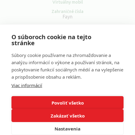
Virtuálny mobil
Zahraničné čísla
Fayn
O nás
O súboroch cookie na tejto
Kontakt
stránke
Súbory cookie používame na zhromažďovanie a
analýzu informácií o výkone a používaní stránok, na
poskytovanie funkcií sociálnych médií a na vylepšenie
Sociální
a prispôsobenie obsahu a reklám.
sítě
Viac informácií
Naše ďalšie projekty:
Volání zdarma
&
Volání do zahraničí
&
Levné volání
&
VOIP ústředna
&
VOIP
Povoliť všetko
Zakázať všetko
Copyright © 2001–2026 FAYN Telecommunications s.r.o. All
Rights Reserved.
Nastavenia
Made with
in
LESENSKY.CZ