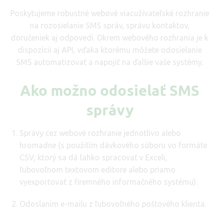
Poskytujeme robustné webové viacužívateľské rozhranie
na rozosielanie SMS správ, správu kontaktov,
doručeniek aj odpovedí. Okrem webového rozhrania je k
dispozícii aj API, vďaka ktorému môžete odosielanie
SMS automatizovať a napojiť na ďalšie vaše systémy.
Ako možno odosielať SMS
správy
Správy cez webové rozhranie jednotlivo alebo
hromadne (s použitím dávkového súboru vo formáte
CSV, ktorý sa dá ľahko spracovať v Exceli,
ľubovoľnom textovom editore alebo priamo
vyexportovať z firemného informačného systému).
Odoslaním e-mailu z ľubovoľného poštového klienta.