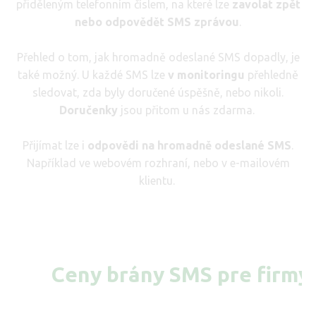
přiděleným telefonním číslem, na které lze
zavolat zpět
nebo odpovědět SMS zprávou
.
Přehled o tom, jak hromadně odeslané SMS dopadly, je
také možný. U každé SMS lze
v monitoringu
přehledně
sledovat, zda byly doručené úspěšně, nebo nikoli.
Doručenky
jsou přitom u nás zdarma.
Přijímat lze i
odpovědi na hromadně odeslané SMS
.
Například ve webovém rozhraní, nebo v e-mailovém
klientu.
Ceny brány SMS pre firmy