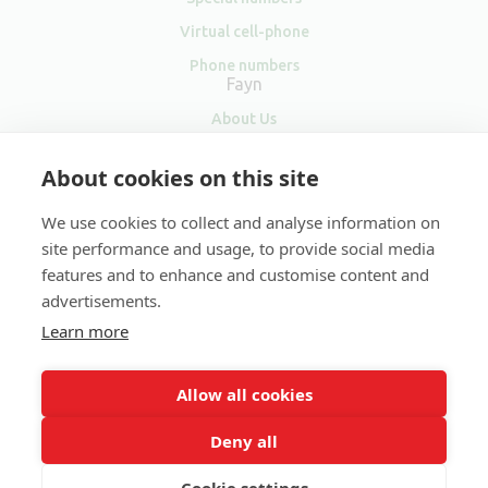
Virtual cell-phone
Phone numbers
Fayn
About Us
Contacts
About cookies on this site
We use cookies to collect and analyse information on
site performance and usage, to provide social media
features and to enhance and customise content and
Sociální
advertisements.
sítě
Learn more
Our other projects:
Volání zdarma
&
Volání do zahraničí
&
Levné volání
&
VOIP ústředna
&
VOIP
Allow all cookies
Deny all
Copyright © 2001–2026 FAYN Telecommunications s.r.o. All
Rights Reserved.
Cookie settings