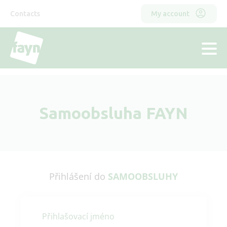
Skip
Horní
Odkazy
to
Contacts
My account
main
menu
content
hlavička
Samoobsluha FAYN
Přihlášení do
SAMOOBSLUHY
Přihlašovací jméno