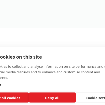
aných na protokolu
VoIP
v ČR, tedy pro volání přes internet. 
ko ostatní běžné pevné linky.
ookies on this site
kies to collect and analyse information on site performance and 
jeho použití není vázáno jen na region ČR, ale lze z něj volat 
cial media features and to enhance and customise content and
 všechny své zákazníky za stejným podmínek, jako v ČR. A také 
ents.
ace na mobilu nebo notebooku.
e
 situacích, kdy chcete volat ze zahraničí za výhodných podmín
.
Mobilní CLIP
).
 all cookies
Deny all
Cookie set