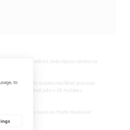
Jsou takzvaně nomadické, tedy nejsou vázány na
usage, to
i ze zahraničí. Tedy můžete například pracovat
za stejných podmínek jako v ČR můžete z
ek českého tarifu a navíc se chcete maskovat
tings