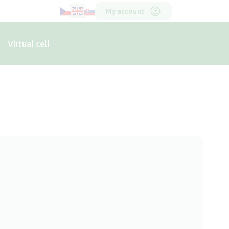
Horní
My account
menu
Virtual cell