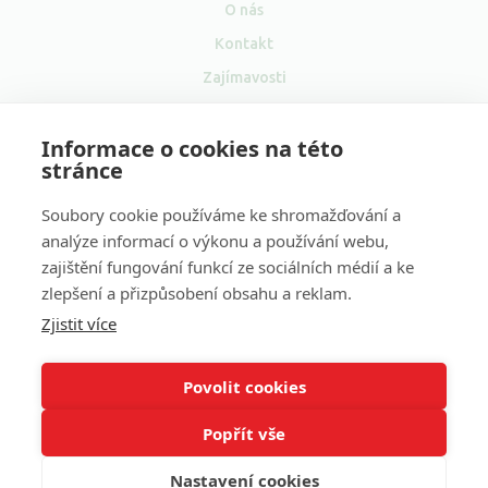
O nás
Kontakt
Zajímavosti
Pro média
Informace o cookies na této
Velkoobchod
stránce
Soubory cookie používáme ke shromažďování a
analýze informací o výkonu a používání webu,
zajištění fungování funkcí ze sociálních médií a ke
Sociální
zlepšení a přizpůsobení obsahu a reklam.
sítě
Zjistit více
Naše další projekty:
Volání zdarma
&
Volání do zahraničí
&
Levné volání
&
VOIP ústředna
&
VOIP
Povolit cookies
Popřít vše
Copyright © 2001–2026 FAYN Telecommunications s.r.o. All
Rights Reserved.
Nastavení cookies
Made with
in
LESENSKY.CZ