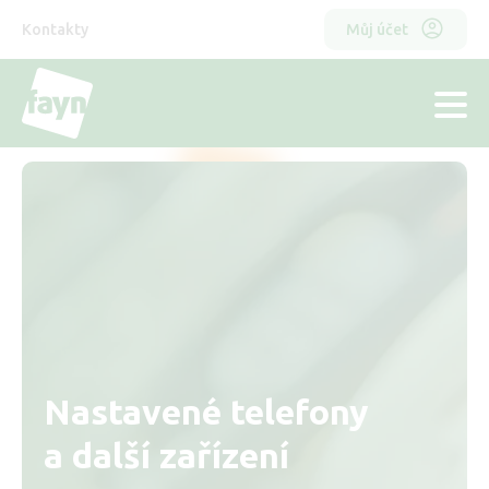
Přejít
Horní
Odkazy
k
Kontakty
Můj účet
hlavnímu
menu
obsahu
hlavička
Nastavené telefony
a další zařízení