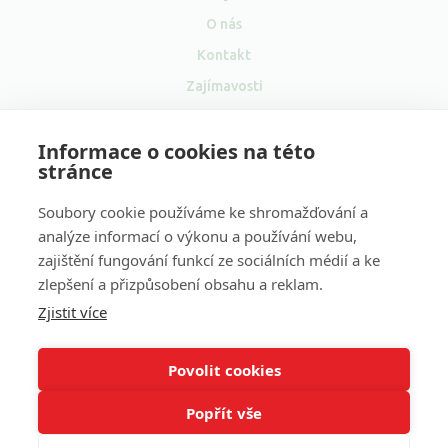
O nás
Kontakt
Zajímavosti
Pro média
Informace o cookies na této
Velkoobchod
stránce
Soubory cookie používáme ke shromažďování a
analýze informací o výkonu a používání webu,
zajištění fungování funkcí ze sociálních médií a ke
Sociální
zlepšení a přizpůsobení obsahu a reklam.
sítě
Zjistit více
Naše další projekty:
Volání zdarma
&
Volání do zahraničí
&
Levné volání
&
VOIP ústředna
&
VOIP
Povolit cookies
Popřít vše
Copyright © 2001–2026 FAYN Telecommunications s.r.o. All
Rights Reserved.