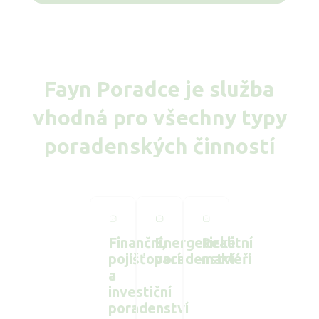
Fayn Poradce je služba
vhodná pro všechny typy
poradenských činností
Finanční,
Energetické
Realitní
pojišťovací
poradenství
makléři
a
investiční
poradenství