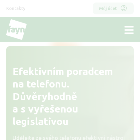
Přejít
Horní
Odkazy
k
Kontakty
Můj účet
hlavnímu
menu
obsahu
hlavička
Efektivním poradcem
na telefonu.
Důvěryhodně
a s vyřešenou
legislativou
Udělejte ze svého telefonu efektivní nástroj