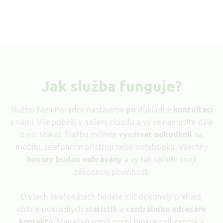
Jak služba funguje?
Službu Fayn Poradce nastavíme
po
důkladné
konzultaci
s vámi. Vše poběží v našem cloudu a vy se nemusíte dále
o nic starat. Službu můžete
využívat odkudkoli
na
mobilu, telefonním přístroji nebo notebooku. Všechny
hovory budou nahrávány
a vy tak splníte svoji
zákonnou povinnost.
O všech telefonátech budete mít dokonalý přehled,
včetně pokročilých
statistik
a
centrálního adresáře
kontaktů
. Manažeři týmů ocení funkce call-centra a