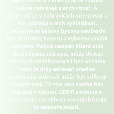
Jejich hovory s klienty je ze zákona
nutné nahrávat a archivovat. A
následně se v nahrávkách orientovat a
dle potřeby v nich vyhledávat.
Současně se takový byznys neobejde
bez statistiky hovorů a vyhodnocování
kampaní. Pokud naopak klient volá
obchodnímu zástupci, může dostat
automatické informace i bez obsluhy
nebo je díky adresáři snadno
rozpoznán. Adresář může být sdílený
či soukromý. To vše jako služba bez
starostí v cloudu. GDPR smlouva o
zpracování a archivaci osobních údajů
je samozřejmostí.