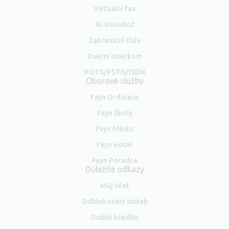
Virtuální fax
AI Voicebot
Zahraniční čísla
Dveřní interkom
POTS/PSTN/ISDN
Oborové služby
Fayn Ordinace
Fayn Školy
Fayn Město
Fayn Hotel
Fayn Poradce
Důležité odkazy
Můj účet
Odblokování služeb
Dobití kreditu