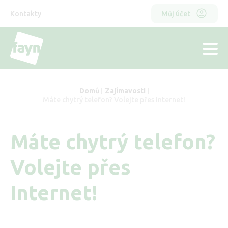
Přejít
Horní
Odkazy
k
Kontakty
Můj účet
hlavnímu
menu
obsahu
hlavička
Domů
Zajímavosti
Drobečková
Máte chytrý telefon? Volejte přes Internet!
navigace
Máte chytrý telefon?
Volejte přes
Internet!