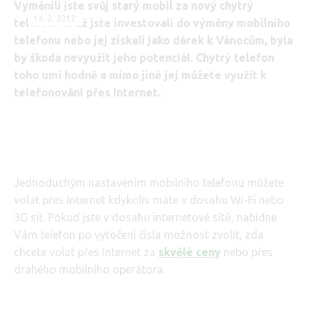
Vyměnili jste svůj starý mobil za nový chytrý
14. 2. 2012
telefon? Či už jste investovali do výměny mobilního
telefonu nebo jej získali jako dárek k Vánocům, byla
by škoda nevyužít jeho potenciál. Chytrý telefon
toho umí hodně a mimo jiné jej můžete využít k
telefonování přes Internet.
Jednoduchým nastavením mobilního telefonu můžete
volat přes Internet kdykoliv máte v dosahu Wi-Fi nebo
3G síť. Pokud jste v dosahu internetové sítě, nabídne
Vám telefon po vytočení čísla možnost zvolit, zda
chcete volat přes Internet za
skvělé ceny
nebo přes
drahého mobilního operátora.