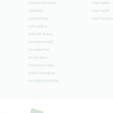
Zákaznická péče
Fayn Město
Telefony
Fayn Hotel
Zelená linka
Fayn Poradc
Call-centra
SMS API brána
Virtuální mobil
Virtuální fax
AI Voicebot
Zahraniční čísla
Dveřní interkom
POTS/PSTN/ISDN