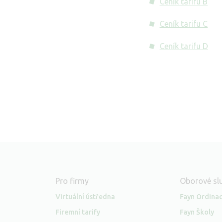
Ceník tarifu B
Ceník tarifu C
Ceník tarifu D
Pro firmy
Oborové sl
Virtuální ústředna
Fayn Ordina
Firemní tarify
Fayn Školy