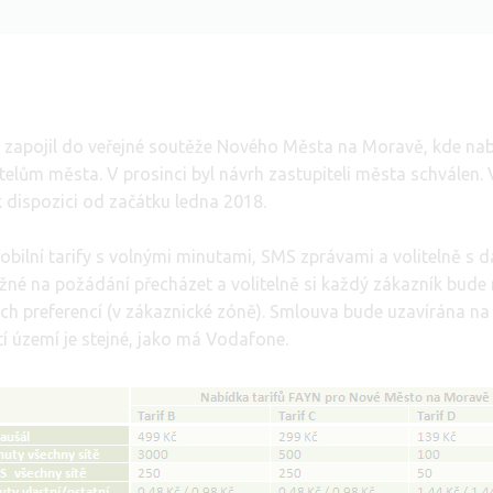
 zapojil do veřejné soutěže Nového Města na Moravě, kde nabí
telům města. V prosinci byl návrh zastupiteli města schválen. 
dispozici od začátku ledna 2018.
bilní tarify s volnými minutami, SMS zprávami a volitelně s d
žné na požádání přecházet a volitelně si každý zákazník bude
ých preferencí (v zákaznické zóně). Smlouva bude uzavírána na
ytí území je stejné, jako má Vodafone.