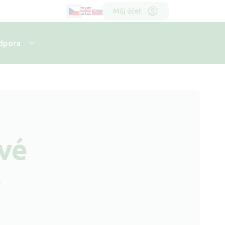
Horní
Můj účet
menu
dpora
vé
ě