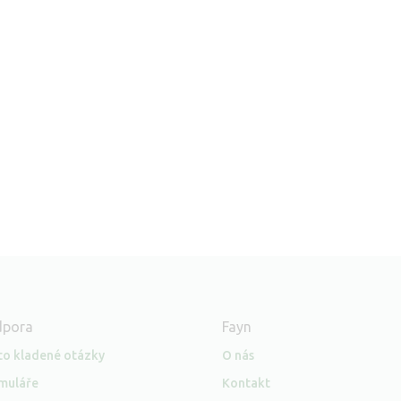
dpora
Fayn
to kladené otázky
O nás
muláře
Kontakt