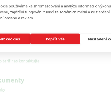
okie používáme ke shromažďování a analýze informací o výkonu
lužeb
ebu, zajištění fungování funkcí ze sociálních médií a ke zlepšení
ní obsahu a reklam.
objednat přímo v Novém Městě na Moravě v termínech, kter
i města). Pak také online na těchto webových stránkách na odk
 na čísle 530 33 55 33.
lit cookies
Popřít vše
Nastavení c
jít se stávajícím číslem, je to možné – za tímto účelem si musí
ra takzvané číslo výpovědi opuštěného operátora (ČVOP).
 tarif nás kontaktujte
.
okumenty
nky