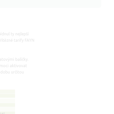
dnul ty nejlepší
Vítězné tarify FAYN
atovými balíčky.
 moci aktivovat
 dobu určitou