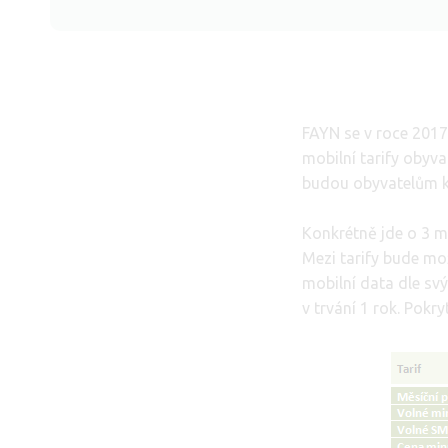
FAYN se v roce 2017
mobilní tarify obyva
budou obyvatelům k 
Konkrétně jde o 3 mo
Mezi tarify bude mo
mobilní data dle sv
v trvání 1 rok. Pokr