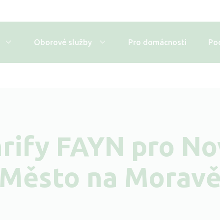
Oborové služby
Pro domácnosti
Po
arify FAYN pro No
Město na Morav