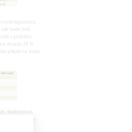
nové legislativy,
tak bude činit
lužeb v průběhu
k na úhradu 20 %
cky přejde na dobu
at, deaktivovat,
e původní periody