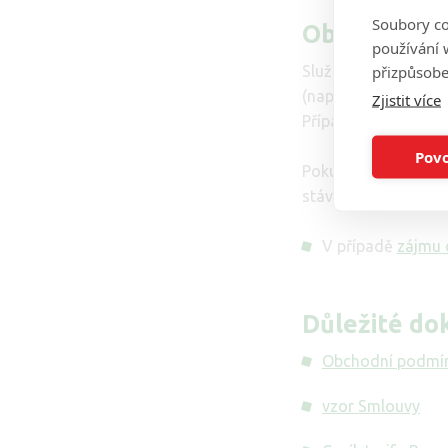
Soubory co
Objednání s
používání w
přizpůsobe
Služby bude možné 
(např. ve Zpravodaj
Zjistit více
Případně telefonicky
Povo
Pokud si přejete pře
stávajícího operáto
V případě
zájmu o
Důležité d
Obchodní podmí
vzor Smlouvy