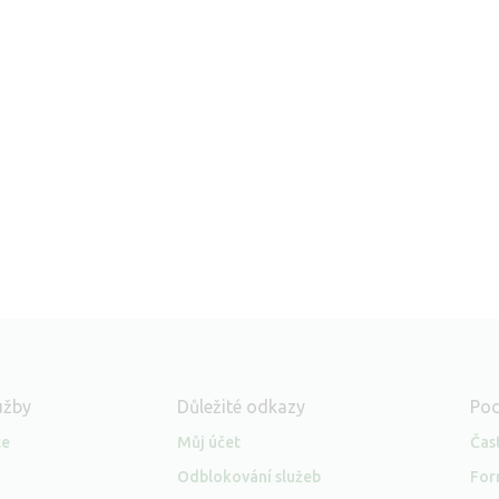
užby
Důležité odkazy
Po
ce
Můj účet
Čas
Odblokování služeb
For