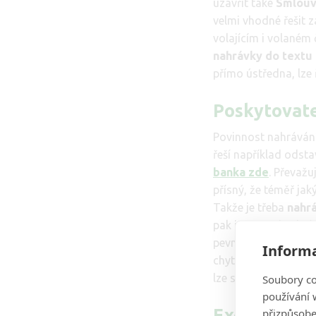
uzavřít také
Smlouv
velmi vhodné řešit 
volajícím i volaném 
nahrávky do textu
přímo ústředna, lz
Poskytovate
Povinnost nahrávání
řeší například odst
banka zde
. Převažu
přísný, že téměř jak
Takže je třeba
nahr
pak i on musí nahrá
pevné linky je elega
Informa
chytrém mobilu či po
lze si ponechat i ta s
Soubory co
používání w
Exekutoři
přizpůsobe