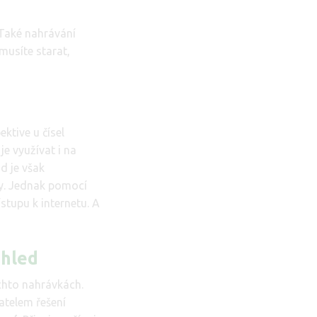
 Také nahrávání
emusíte starat,
ktive u čísel
je využívat i na
ud je však
ny. Jednak pomocí
ístupu k internetu. A
ehled
chto nahrávkách.
atelem řešení