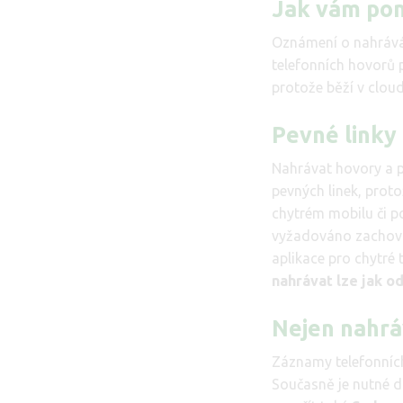
Jak vám pom
Oznámení o nahráván
telefonních hovorů 
protože běží v clou
Pevné linky
Nahrávat hovory a pr
pevných linek, proto
chytrém mobilu či po
vyžadováno zachován
aplikace pro chytré t
nahrávat lze jak od
Nejen nahráv
Záznamy telefonních
Současně je nutné 