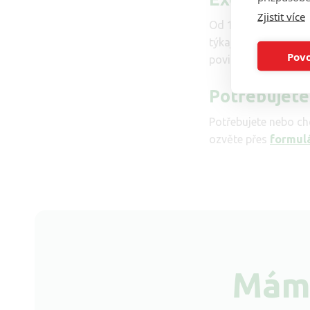
Zjistit více
Od 1.7.2022 mají so
týkají jimi vedenýc
Povo
povinnost mají exek
Potřebujete
Potřebujete nebo ch
ozvěte přes
formul
Mám 