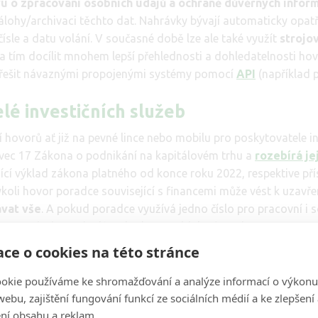
u o zpracování osobních údajů a ochraně důvěrných infor
zálohy/archivaci těchto dat. Nahrávky bývají automaticky opat
čísle a datu volání. V současné době lze ale také využít
strojo
a tím docílit mnohem lepší přehlednosti a dohledatelnosti ho
e řešit návaznými propojenými systémy pomocí
API
(například 
lé investičních služeb
 hovorů ať již na pevné lince nebo mobilu pro poskytovatele in
avec 17 Zákona o podnikání na kapitálovém trhu a
rozebírá je
jící výklad zákona platného od konce roku 2022, respektive pří
ýkoli hovor poradce související s financemi může vést k uzavřen
ávat vše
. A pokud poradce využívá jedno číslo pro pracovní i
vat vše (nejen to je důvod mít vše oddělené a odsunout vše na
ntní řešení – opět zopakujeme, že číslo pevné linky lze mít dne
ce o cookies na této stránce
čítači. Současně ale, pokud je to nutné či vhodné, lze využívat i
távající).
okie používáme ke shromažďování a analýze informací o výkonu
ebu, zajištění fungování funkcí ze sociálních médií a ke zlepšení
ní obsahu a reklam.