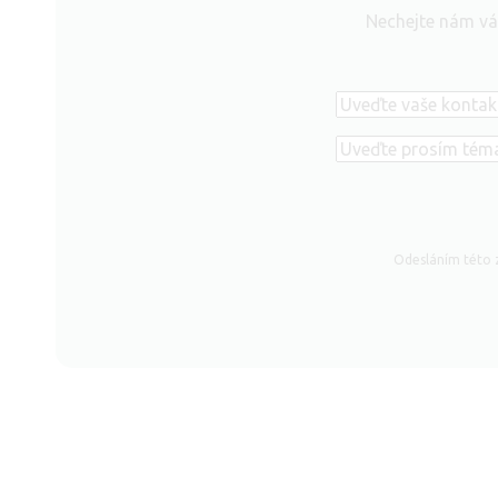
Nechejte nám vá
Telefon
Téma
poptávky
Odesláním této z