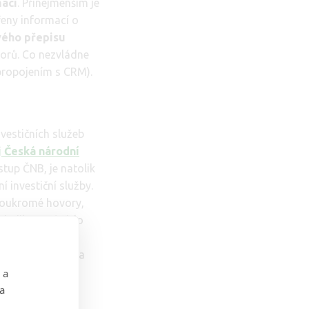
mací
. Přinejmenším je
řeny informací o
vého přepisu
vorů. Co nezvládne
propojením s CRM).
vestičních služeb
j Česká národní
stup ČNB, je natolik
í investiční služby.
 soukromé hovory,
 dedikované číslo
s všude sebou na
 mobilní čísla – a
 a
 a