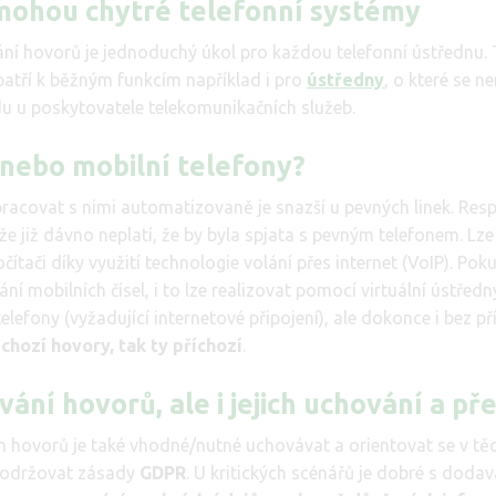
ohou chytré telefonní systémy
í hovorů je jednoduchý úkol pro každou telefonní ústřednu.
patří k běžným funkcím například i pro
ústředny
, o které se n
du u poskytovatele telekomunikačních služeb.
 nebo mobilní telefony?
acovat s nimi automatizovaně je snazší u pevných linek. Respe
že již dávno neplatí, že by byla spjata s pevným telefonem. Lze 
čítači díky využití technologie volání přes internet (VoIP). Pok
í mobilních čísel, i to lze realizovat pomocí virtuální ústřed
elefony (vyžadující internetové připojení), ale dokonce i bez př
chozí hovory, tak ty příchozí
.
ání hovorů, ale i jejich uchování a př
 hovorů je také vhodné/nutné uchovávat a orientovat se v tě
dodržovat zásady
GDPR
. U kritických scénářů je dobré s dodav