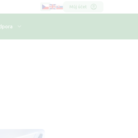
Horní
Můj účet
menu
dpora