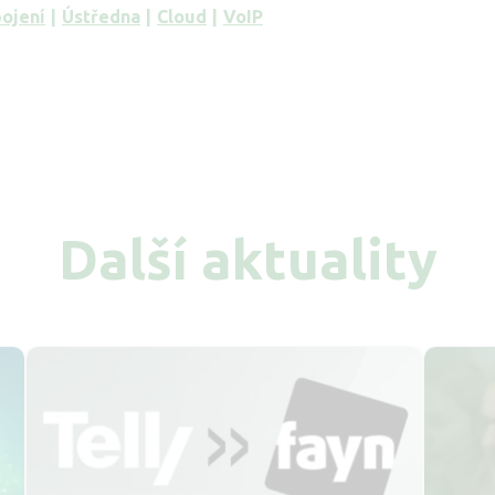
pojení
Ústředna
Cloud
VoIP
Další aktuality