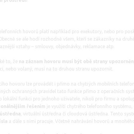
m prostředí?
elefonních hovorů platí například pro exekutory, nebo pro pos
. Obecně se ale hodí rozhodně všem, kteří se zákazníky na druh
vaznější vztahy – smlouvy, objednávky, reklamace atp.
ké to, že
na záznam hovoru musí být obě strany upozorněn
jící, nebo volaný, musí na to druhou stranu upozornit.
ího hovoru lze provádět i přímo na chytrých mobilních telefon
ných ochranných pravidel tato funkce přímo z operačních syst
o lokální funkci pro jednoho uživatele, nikoli pro firmu a spolu
ionálnějším řešením
je využití chytrého telefonního systému,
ústředna
, virtuální ústředna či cloudová ústředna. Tento sy
ísla
a dále s nimi pracuje. Včetně nahrávání hovorů a mnohéh