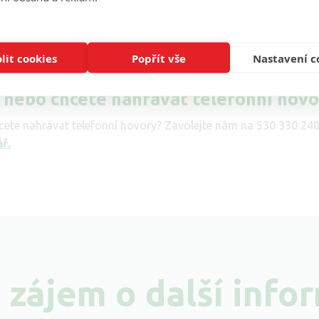
udní exekutoři povinnost pořizovat záznamy všech telefonních
h exekucí, a tyto záznamy uchovávat po stanovenou dobu. Tu
lit cookies
Popřít vše
Nastavení c
utoři i v případech, kdy s nahráváním hovoru volající/volané o
 nebo chcete nahrávat telefonní hov
cete nahrávat telefonní hovory? Zavolejte nám na 530 330 24
ář
.
zájem o další info