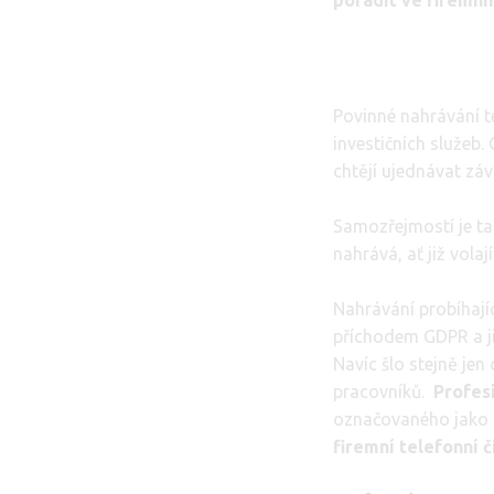
poradit ve firemní
Povinné nahrávání t
investičních služeb
chtějí ujednávat zá
Samozřejmostí je ta
nahrává, ať již vola
Nahrávání probíhajíc
příchodem GDPR a ji
Navíc šlo stejně jen 
pracovníků.
Profes
označovaného jako
firemní telefonní č