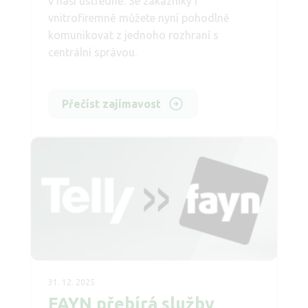
v naší ústředně. Se zákazníky i
vnitrofiremně můžete nyní pohodlně
komunikovat z jednoho rozhraní s
centrální správou.
Přečíst zajímavost
31. 12. 2025
FAYN přebírá služby