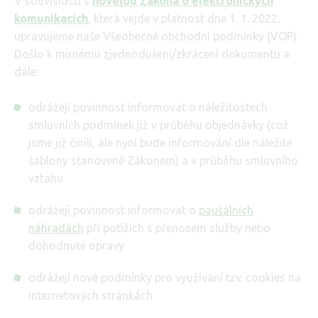
V souvislosti s
novelou Zákona o elektronických
komunikacích
, která vejde v platnost dne 1. 1. 2022,
upravujeme naše Všeobecné obchodní podmínky (VOP).
Došlo k mírnému zjednodušení/zkrácení dokumentu a
dále:
odrážejí povinnost informovat o náležitostech
smluvních podmínek již v průběhu objednávky (což
jsme již činili, ale nyní bude informování dle náležité
šablony stanovené Zákonem) a v průběhu smluvního
vztahu
odrážejí povinnost informovat o
paušálních
náhradách
při potížích s přenosem služby nebo
dohodnuté opravy
odrážejí nové podmínky pro využívání tzv. cookies na
Internetových stránkách