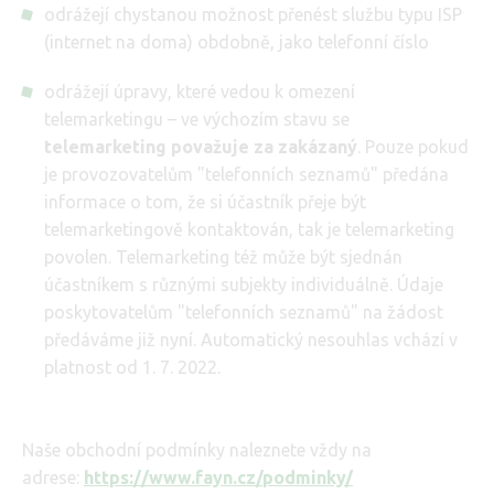
odrážejí chystanou možnost přenést službu typu ISP
(internet na doma) obdobně, jako telefonní číslo
odrážejí úpravy, které vedou k omezení
telemarketingu – ve výchozím stavu se
telemarketing považuje za zakázaný
. Pouze pokud
je provozovatelům "telefonních seznamů" předána
informace o tom, že si účastník přeje být
telemarketingově kontaktován, tak je telemarketing
povolen. Telemarketing též může být sjednán
účastníkem s různými subjekty individuálně. Údaje
poskytovatelům "telefonních seznamů" na žádost
předáváme již nyní. Automatický nesouhlas vchází v
platnost od 1. 7. 2022.
Naše obchodní podmínky naleznete vždy na
adrese:
https://www.fayn.cz/podminky/