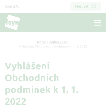
Přejít
Horní
Odkazy
k
Kontakty
Můj účet
hlavnímu
menu
obsahu
hlavička
Domů
Zajímavosti
Drobečková
Vyhlášení Obchodních podmínek k 1. 1. 2022
navigace
Vyhlášení
Obchodních
podmínek k 1. 1.
2022