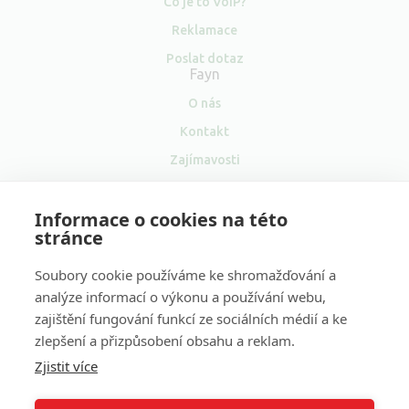
Co je to VoIP?
Reklamace
Poslat dotaz
Fayn
O nás
Kontakt
Zajímavosti
Pro média
Informace o cookies na této
Velkoobchod
stránce
Soubory cookie používáme ke shromažďování a
analýze informací o výkonu a používání webu,
zajištění fungování funkcí ze sociálních médií a ke
Sociální
zlepšení a přizpůsobení obsahu a reklam.
sítě
Zjistit více
Naše další projekty:
Volání zdarma
&
Volání do zahraničí
&
Levné volání
&
VOIP ústředna
&
VOIP