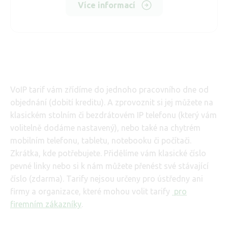
Více informací
VoIP tarif vám zřídíme do jednoho pracovního dne od
objednání (dobití kreditu). A zprovoznit si jej můžete na
klasickém stolním či bezdrátovém IP telefonu (který vám
volitelně dodáme nastavený), nebo také na chytrém
mobilním telefonu, tabletu, notebooku či počítači.
Zkrátka, kde potřebujete. Přidělíme vám klasické číslo
pevné linky nebo si k nám můžete přenést své stávající
číslo (zdarma). Tarify nejsou určeny pro ústředny ani
firmy a organizace, které mohou volit tarify
pro
firemním zákazníky
.